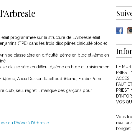
'Arbresle
Suiv
était programmée sur la structure de L'Arbresle était
jamins (TPB) dans les trois disciplines:difficulté,bloc et
Info
rin se classe 1ère en difficulté, 2ème en bloc et 5ème en
iné.
LE MUR
e classe 1ère en difficulté,2ème en bloc et troisième en
PRIEST 
ACCES. 
z 14ème, Alicia Dussert Rabilloud 16ème, Elodie Perrin
FAUT E
PRIEST
e club, seul regret il manque des garçons pour
D'INFOR
VOS QU
Vous tr
réunion
l'onglet