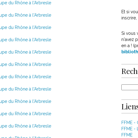
Et si v
inscrire
Si vous 
n'avez p
en a ! (p
biblio
Rech
Liens
FFME -
FFME - 
FFME