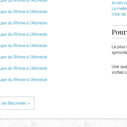
Accès r
La mété
Ville de 
Pour 
Le plus f
spmont
Une ques
sorties
s les Baronnies »