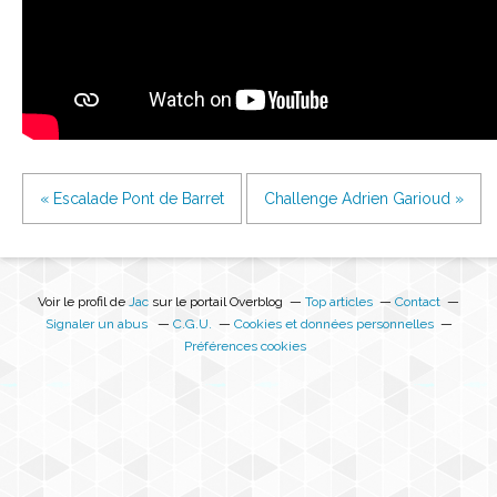
« Escalade Pont de Barret
Challenge Adrien Garioud »
Voir le profil de
Jac
sur le portail Overblog
Top articles
Contact
Signaler un abus
C.G.U.
Cookies et données personnelles
Préférences cookies