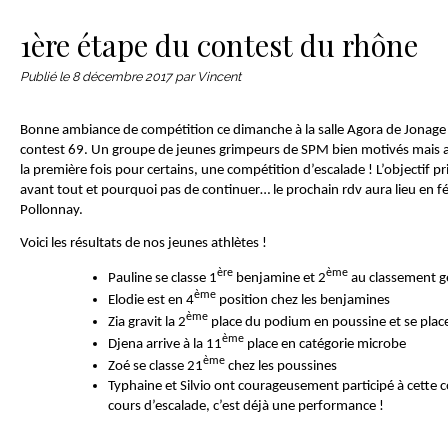
Le matériel
Contact
1ère étape du contest du rhône
Publié le
8 décembre 2017
par Vincent
Bonne ambiance de compétition ce dimanche à la salle Agora de Jonage o
contest 69. Un groupe de jeunes grimpeurs de SPM bien motivés mais a
la première fois pour certains, une compétition d’escalade ! L’objectif prin
avant tout et pourquoi pas de continuer… le prochain rdv aura lieu en fé
Pollonnay.
Voici les résultats de nos jeunes athlètes !
ère
ème
Pauline se classe 1
benjamine et 2
au classement g
ème
Elodie est en 4
position chez les benjamines
ème
Zia gravit la 2
place du podium en poussine et se plac
ème
Djena arrive à la 11
place en catégorie microbe
ème
Zoé se classe 21
chez les poussines
Typhaine et Silvio ont courageusement participé à cette
cours d’escalade, c’est déjà une performance !