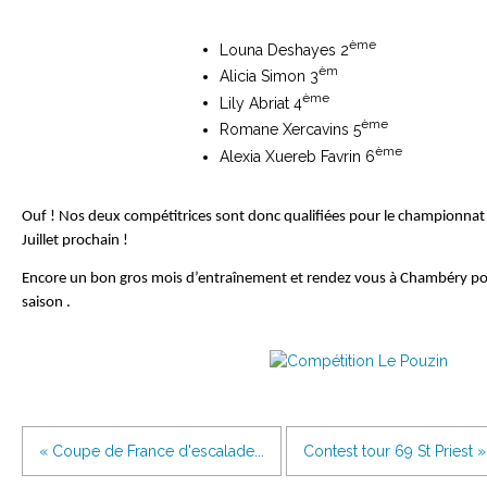
ème
Louna Deshayes 2
èm
Alicia Simon 3
ème
Lily Abriat 4
ème
Romane Xercavins 5
ème
Alexia Xuereb Favrin 6
Ouf ! Nos deux compétitrices sont donc qualifiées pour le championnat d
Juillet prochain !
Encore un bon gros mois d’entraînement et rendez vous à Chambéry pou
saison .
« Coupe de France d'escalade...
Contest tour 69 St Priest »