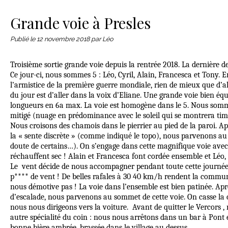
Le matériel
Contact
Grande voie à Presles
Publié le
12 novembre 2018
par Léo
Troisième sortie grande voie depuis la rentrée 2018. La dernière de
Ce jour-ci, nous sommes 5 : Léo, Cyril, Alain, Francesca et Tony. 
l’armistice de la première guerre mondiale, rien de mieux que d’alle
du jour est d’aller dans la voix d’Eliane. Une grande voie bien éq
longueurs en 6a max. La voie est homogène dans le 5. Nous somm
mitigé (nuage en prédominance avec le soleil qui se montrera tim
Nous croisons des chamois dans le pierrier au pied de la paroi. A
la « sente discrète » (comme indiqué le topo), nous parvenons au 
doute de certains…). On s’engage dans cette magnifique voie ave
réchauffent sec ! Alain et Francesca font cordée ensemble et Léo,
Le vent décide de nous accompagner pendant toute cette journée,
p**** de vent ! De belles rafales à 30 40 km/h rendent la communi
nous démotive pas ! La voie dans l’ensemble est bien patinée. Ap
d’escalade, nous parvenons au sommet de cette voie. On casse la c
nous nous dirigeons vers la voiture. Avant de quitter le Vercors ,
autre spécialité du coin : nous nous arrêtons dans un bar à Pon
bonne bière ambrée, brassée dans le village au dessus.