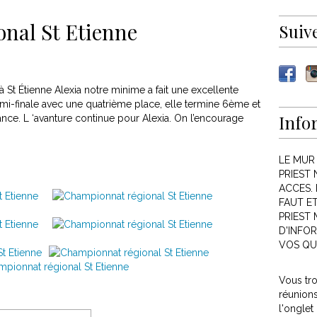
nal St Etienne
Suiv
à St Étienne Alexia notre minime a fait une excellente
demi-finale avec une quatrième place, elle termine 6ème et
Info
ance. L ‘avanture continue pour Alexia. On l’encourage
LE MUR
PRIEST 
ACCES. 
FAUT E
PRIEST
D'INFOR
VOS QU
Vous tr
réunion
l'onglet