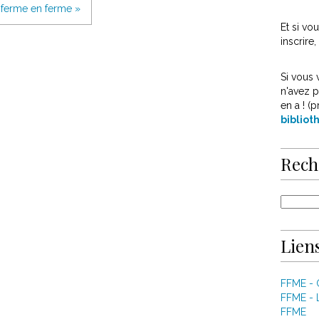
 ferme en ferme »
Et si v
inscrire
Si vous 
n'avez p
en a ! (p
biblio
Rech
Liens
FFME -
FFME - 
FFME