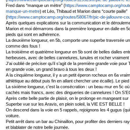
Fred dans “manque un mètre” (
https://www.camptocamp.org/routes
manque-un-metre
) et Léo, Thibaud et Marion dans “courte paille”
(
https://www.camptocamp.org/routes/58067/fr/pic-de-jallouvre-cour
Après quelques explications sur la communication et le dérouleme
Marion et moi démarrons dans la première longueur en dalle en 5c. 
pieds qui sont en adhérence.
La deuxième longueur, en 5b, comporte une superbe traversée u
comme des fous !
La troisième et quatrième longueur en 5b sont de belles dalles en
herbeuses, avec de belles cannelures, lunules et rocher vraiment 
J’ai oublié de préciser qu’il s’agit de la première grande voie pour
en grande voie, un grand bravo à tous les deux !
A la cinquième longueur, il y a un petit éperon rocheux en 6a vra
athlétique au début puis fin en allant chercher une écaille). Le pied 
La sixième longueur, c’est la consécration : un beau mur en 5c où 
cachés mais francs, avec des dingueries de cannelures ! On S’
Après cette belle partie de plaisir, on le prolonge en mangeant su
Superbe vue sur les Aravis, en plein soleil, la VIE EST BELLE !
On descend dans la voie en 5 rappels, rejoignons les 4 gugus (qui 
voiture.
Petit arrêt dans un bar au Chinaillon, pour profiter des derniers ray
et blablater de notre belle journée.