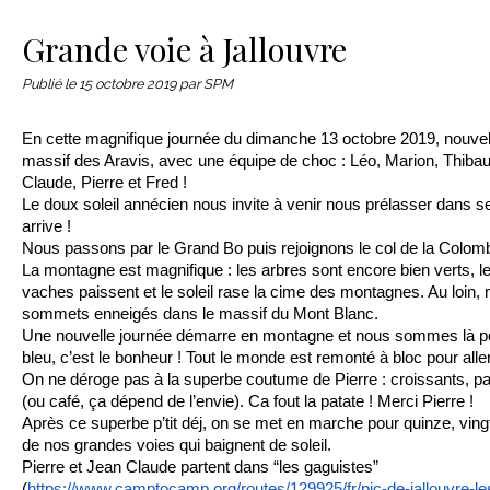
Le matériel
Contact
Grande voie à Jallouvre
Publié le
15 octobre 2019
par SPM
En cette magnifique journée du dimanche 13 octobre 2019, nouvell
massif des Aravis, avec une équipe de choc : Léo, Marion, Thibau
Claude, Pierre et Fred !
Le doux soleil annécien nous invite à venir nous prélasser dans s
arrive !
Nous passons par le Grand Bo puis rejoignons le col de la Colomb
La montagne est magnifique : les arbres sont encore bien verts, 
vaches paissent et le soleil rase la cime des montagnes. Au loin
sommets enneigés dans le massif du Mont Blanc.
Une nouvelle journée démarre en montagne et nous sommes là pou
bleu, c’est le bonheur ! Tout le monde est remonté à bloc pour alle
On ne déroge pas à la superbe coutume de Pierre : croissants, pa
(ou café, ça dépend de l’envie). Ca fout la patate ! Merci Pierre !
Après ce superbe p’tit déj, on se met en marche pour quinze, ving
de nos grandes voies qui baignent de soleil.
Pierre et Jean Claude partent dans “les gaguistes”
(
https://www.camptocamp.org/routes/129925/fr/pic-de-jallouvre-le