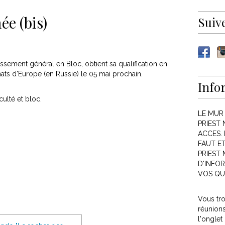
e (bis)
Suiv
sement général en Bloc, obtient sa qualification en
ts d'Europe (en Russie) le 05 mai prochain.
Info
iculté et bloc.
LE MUR
PRIEST 
ACCES. 
FAUT E
PRIEST
D'INFOR
VOS QU
Vous tr
réunion
l'onglet