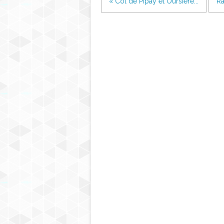
« Col de Pipay et Oursière...
Ra