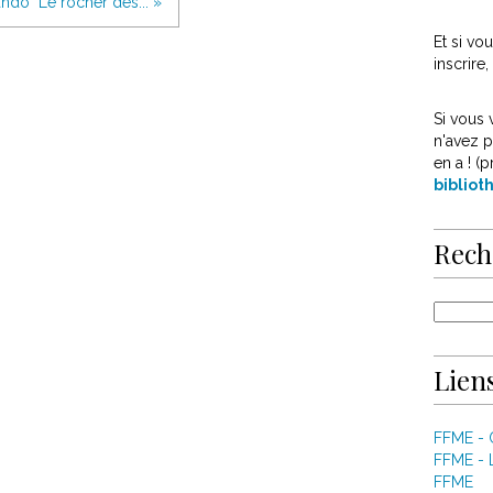
ndo "Le rocher des... »
Et si v
inscrire
Si vous 
n'avez p
en a ! (p
biblio
Rech
Liens
FFME -
FFME - 
FFME