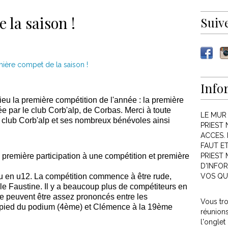
 la saison !
Suiv
Info
eu la première compétition de l'année : la première
 par le club Corb'alp, de Corbas. Merci à toute
LE MUR
le club Corb'alp et ses nombreux bénévoles ainsi
PRIEST 
ACCES. 
FAUT E
te première participation à une compétition et première
PRIEST
D'INFOR
u en u12. La compétition commence à être rude,
VOS QU
 Faustine. Il y a beaucoup plus de compétiteurs en
lle peuvent être assez prononcés entre les
Vous tr
u pied du podium (4ème) et Clémence à la 19ème
réunion
l'onglet