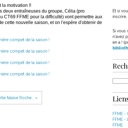
 la motivation !!
s deux entraîneuses du groupe, Célia (pro
Et si v
du CT69 FFME pour la difficulté) vont permettre aux
inscrire
e cette nouvelle saison, et on l'espère d'obtenir de
Si vous 
n'avez p
en a ! (p
biblio
Rech
Liens
rtie falaise Roche... »
FFME -
FFME - 
FFME