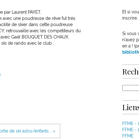
Et si v
ée par Laurent PAYET.
inscrire
te avec une poudreuse de rêve fut très
acilité de skier dans cette poudreuse
CY, retrouvaille avec les compétiteurs du
Si vous 
 et avec Gaël BOUQUET DES CHAUX.
n'avez p
 ski de rando avec le club .
en a ! (p
biblio
Rech
a
Liens
FFME -
FFME - 
ortie de ski ados/enfants... »
FFME