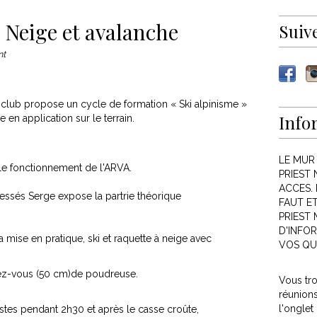
 Neige et avalanche
Suiv
nt
 club propose un cycle de formation « Ski alpinisme »
Info
 en application sur le terrain.
LE MUR
 le fonctionnement de l'ARVA.
PRIEST 
ACCES. 
éressés Serge expose la partrie théorique
FAUT E
PRIEST
D'INFOR
ise en pratique, ski et raquette à neige avec
VOS QU
ndez-vous (50 cm)de poudreuse.
Vous tr
réunion
l'onglet
tes pendant 2h30 et après le casse croûte,