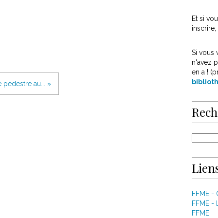
Et si v
inscrire
Si vous 
n'avez p
en a ! (p
biblio
pédestre au... »
Rech
Liens
FFME -
FFME - 
FFME