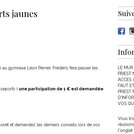
rts jaunes
Suiv
Info
LE MUR
 au gymnase Léon Perrier, Frédéric fera passer les
PRIEST 
ACCES. 
FAUT E
sseports (
une participation de 1 € est demandée
PRIEST
D'INFOR
VOS QU
Vous tr
réunion
livret et demandez les derniers conseils lors de vos
l'onglet