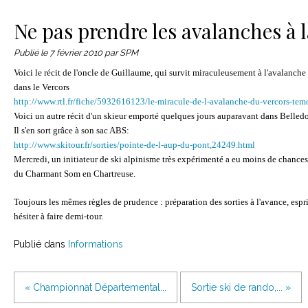
Le matériel
Contact
Ne pas prendre les avalanches à l
Publié le
7 février 2010
par SPM
Voici le récit de l'oncle de Guillaume, qui survit miraculeusement à l'avalanche 
dans le Vercors
http://www.rtl.fr/fiche/5932616123/le-miracule-de-l-avalanche-du-vercors-temo
Voici un autre récit d'un skieur emporté quelques jours auparavant dans Belled
Il s'en sort grâce à son sac ABS:
http://www.skitour.fr/sorties/pointe-de-l-aup-du-pont,24249.html
Mercredi, un initiateur de ski alpinisme très expérimenté a eu moins de chances :
du Charmant Som en Chartreuse.
Toujours les mêmes règles de prudence : préparation des sorties à l'avance, esprit
hésiter à faire demi-tour.
Publié dans
Informations
« Championnat Départemental...
Sortie ski de rando,... »