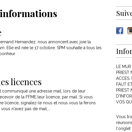
informations
Suiv
e
Fernand Hernandez, nous annoncent avec joie la
. Elle est née le 17 octobre. SPM souhaite à tous les
Info
 bonheur
LE MUR
PRIEST 
les licences
ACCES. 
FAUT E
PRIEST
t communiqué une adresse mail, lors de leur
D'INFOR
recevoir de la FFME leur licence, par mail. Si vous
VOS QU
re licence, signalez-le nous et nous vous la ferons
i vous n'avez pas de mail,...
Vous tr
réunion
l'onglet