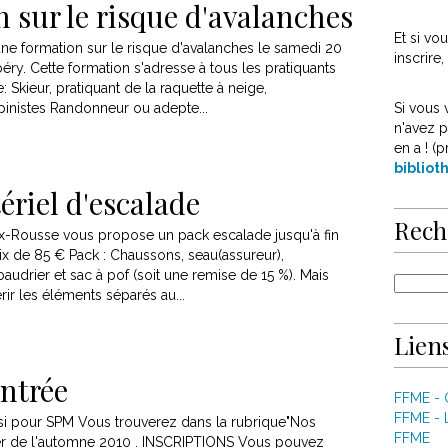
 sur le risque d'avalanches
Et si v
ne formation sur le risque d'avalanches le samedi 20
inscrire
y. Cette formation s'adresse à tous les pratiquants
 Skieur, pratiquant de la raquette à neige,
inistes Randonneur ou adepte...
Si vous 
n'avez p
en a ! (p
biblio
ériel d'escalade
Rech
oix-Rousse vous propose un pack escalade jusqu'à fin
x de 85 € Pack : Chaussons, seau(assureur),
audrier et sac à pof (soit une remise de 15 %). Mais
r les éléments séparés au...
Liens
entrée
FFME -
FFME - 
ssi pour SPM Vous trouverez dans la rubrique"Nos
FFME
rier de l'automne 2010 . INSCRIPTIONS Vous pouvez