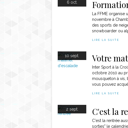
Formation
6 oct.
La FFME organise u
novembre à Chambér
des sports de neige:
snowboarder ou alp
LIRE LA SUITE
Votre mat
10 sept.
Inter Sport à la Cr
octobre 2010 au pri
mousqueton à vis, b
vous pouvez acquéri
LIRE LA SUITE
C'est la r
2 sept.
C'est la rentrée au
sorties" le calend