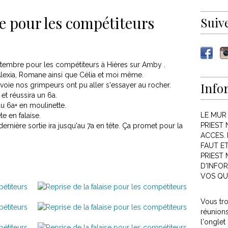
se pour les compétiteurs
Suiv
ptembre pour les compétiteurs à Hières sur Amby .
 Alexia, Romane ainsi que Célia et moi même.
Info
oie nos grimpeurs ont pu aller s'essayer au rocher.
 et réussira un 6a.
du 6a+ en moulinette.
LE MUR
e en falaise.
PRIEST 
ernière sortie ira jusqu'au 7a en tête. Ça promet pour la
ACCES. 
FAUT E
PRIEST
D'INFOR
VOS QU
Vous tr
réunion
l'onglet