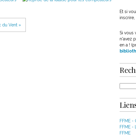
Et si v
inscrire
c du Vent »
Si vous 
n'avez p
en a ! (p
biblio
Rech
Liens
FFME -
FFME - 
FFME