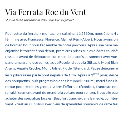
Le matériel
Contact
Via Ferrata Roc du Vent
Publié le
24 septembre 2018
par Rémi-@lbert
Pour cette via ferrata « montagne » culminant à 2360m, nous étions 4 
féminine avec Francesca, Florence, Alain et Rémi-Albert. Nous avons p
de bout en bout pour l’ensemble de notre parcours. Après une belle m
enjambe le torrent à son début, premières prises sur les dièdres couché
ressauts avant de déboucher sur le sentier d’accès au sommet avec vue ma
panorama grandiose sur les lac de Roselend et de la Gittaz, le Mont Blan
Aravis, Aiguille Croche, Mont Joly et Pic de l’Etendard. Pause déjeuner e
ème
les 2 piliers reliés par le pont népalais de 19m. Après le 2
pilier, desc
des bouquetins, puis progression dans le tunnel = 100m ; merci à nos l
retour pour tester les genoux. Après l’effort, le réconfort, Francesca no
rafraichissement avant de prendre la voiture pour rentrer. Nouvelle pa
acheter des spécialités locales (Beaufort tranché dans la meule, confitur
Saint-Priest au club SPM avec plein de splendides souvenirs de cette très 