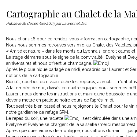
Le matériel
Contact
Cartographie au Chalet de la Ma
Publié le
16 décembre 2013
par Laurent et Jac
Nous étions 16 pour ce rendez-vous « formation cartographie, nei
Nous nous sommes retrouvés vers midi au Chalet des Malettes, pro
« Amitié et nature » dans les monts du Lyonnais, endroit calme et p
Le stage démarre sous le signe de la convivialité : Evelyne et Evel
anniversaires et nous offrent le champagne.
Après le pique nique partagé de midi, encadrés par Laurent et S
notions de la cartographie.
Bientôt, courbes de niveau, échelles, repères, azimuts…… n’ont plu
A la tombée de nuit, divisés en quatre équipes nous sommes prêts
Laurent nous donne les instructions et muni d’une boussole, d’une 
devons mettre en pratique notre cours de l’après-midi.
Tout s’est très bien passé et nous rejoignons le Chalet pour le vi
notre gardienne de refuge SPM.
Le repas du soir, une raclette
, s’est déroulée dans une am
Evelyne et Evelyne se chargent de la vaisselle (merci mesdames)
Après quelques vidéos de montagne, nous allons dormir…………jusqu
bonne gardienne de refuge, Renée alimente le poêle à bois, tout a