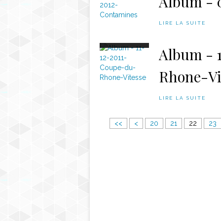
Album - 
LIRE LA SUITE
Album - 
Rhone-Vi
LIRE LA SUITE
1
<<
<
20
21
22
23
0