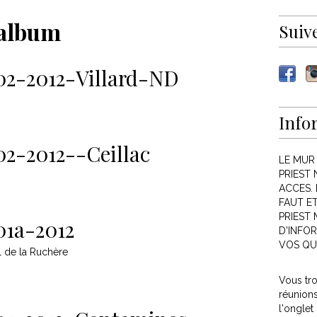
album
Suiv
02-2012-Villard-ND
Info
02-2012--Ceillac
LE MUR
PRIEST 
ACCES. 
FAUT E
PRIEST
01a-2012
D'INFOR
VOS QU
l de la Ruchère
Vous tr
réunion
l'onglet