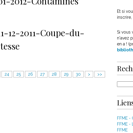
01-2012-Contamines
Et si v
inscrire
11-12-2011-Coupe-du-
Si vous 
n'avez p
tesse
en a ! (p
biblio
Rech
4
24
25
26
27
28
29
30
>
>>
0
Liens
FFME -
FFME - 
FFME