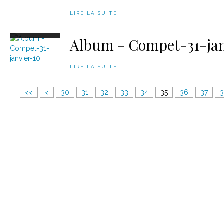
LIRE LA SUITE
Album - Compet-31-jan
LIRE LA SUITE
1
2
<<
<
30
31
32
33
34
35
36
37
0
0