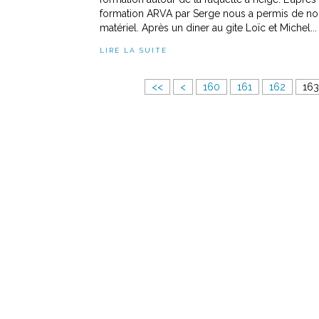
formation ARVA par Serge nous a permis de nous
matériel. Après un diner au gite Loïc et Michel...
LIRE LA SUITE
Ski au Grand Bornand
1
1
1
1
1
1
<<
<
160
161
162
163
0
1
2
3
4
5
0
0
0
0
0
0