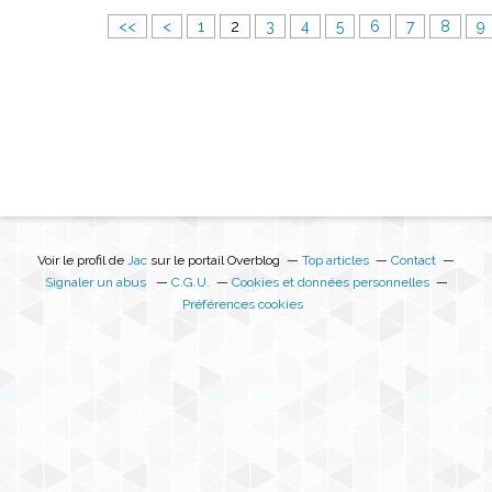
<<
<
1
2
3
4
5
6
7
8
9
Voir le profil de
Jac
sur le portail Overblog
Top articles
Contact
Signaler un abus
C.G.U.
Cookies et données personnelles
Préférences cookies