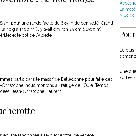
Accès r
La mété
Ville de 
85 m pour une rando facile de 635 m de dénivellé. Grand
la neig à 1400 m (il y avait environ 25 cm à 1500 m)
Pour 
llet et le col de l'Alpette....
Le plus f
spmont
Une ques
sorties
ommes partis dans le massif de Belledonne pour faire des
n-Christophe, nous montons au refuge de l'Oule. Temps
dées, Jean-Christophe, Laurent...
cherotte
avec une randonnée au Moucherotte, belvédère