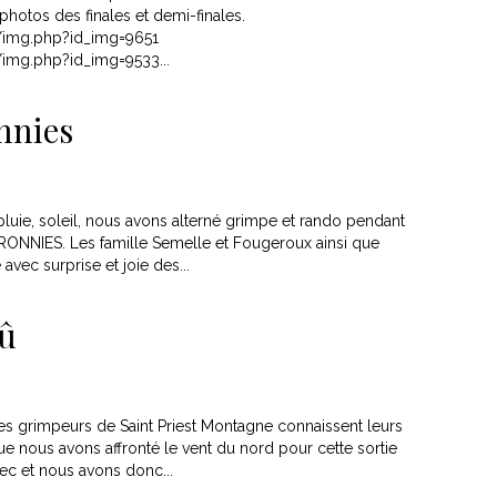
 photos des finales et demi-finales.
/img.php?id_img=9651
img.php?id_img=9533...
nnies
 pluie, soleil, nous avons alterné grimpe et rando pendant
RONNIES. Les famille Semelle et Fougeroux ainsi que
avec surprise et joie des...
oû
! Les grimpeurs de Saint Priest Montagne connaissent leurs
ue nous avons affronté le vent du nord pour cette sortie
sec et nous avons donc...