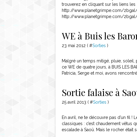
trouverez en cliquant sur les liens les
http://www.planetgrimpe.com/2bgal
http://www.planetgrimpe.com/2bgal/
WE à Buis les Baro
23 mai 2012 ( #
Sorties
)
Malgré un temps mitigé, pluie, soleil,
ce WE de quatre jours, à BUIS LES BA
Patricia, Serge et moi, avons rencontré 
Sortie falaise à Sa
25 avril 2013 ( #
Sorties
)
En avril, ne te découvre pas d’un fil 
classiques : c’est chaudement vêtus q
escalade à Saoû. Mais le rocher était 