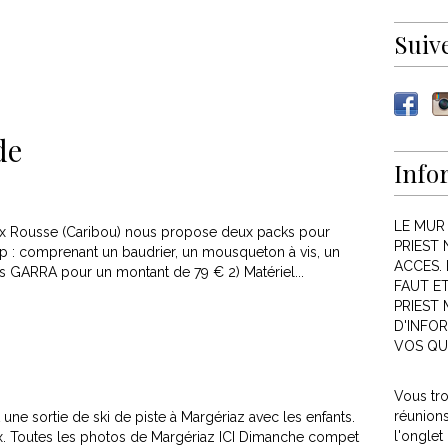
Suiv
de
Info
LE MUR
roix Rousse (Caribou) nous propose deux packs pour
PRIEST 
mp : comprenant un baudrier, un mousqueton à vis, un
ACCES. 
 GARRA pour un montant de 79 € 2) Matériel...
FAUT E
PRIEST
D'INFOR
VOS QU
Vous tr
réunion
ne sortie de ski de piste à Margériaz avec les enfants.
l'onglet
x. Toutes les photos de Margériaz ICI Dimanche compet