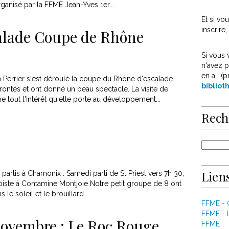
ganisé par la FFME Jean-Yves 1er...
Et si v
inscrire
alade Coupe de Rhône
Si vous 
n'avez p
en a ! (p
Perrier s'est déroulé la coupe du Rhône d'escalade
biblio
rontés et ont donné un beau spectacle. La visite de
 tout l'intérêt qu'elle porte au développement...
Rech
Liens
rtis à Chamonix . Samedi parti de St Priest vers 7h 30,
piste à Contamine Montjoie Notre petit groupe de 8 ont
le soleil et le brouillard...
FFME -
FFME - 
ovembre : Le Roc Rouge
FFME